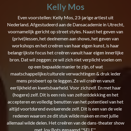
​Kelly Mos
Even voorstellen: Kelly Mos, 23-jarige artiest uit
Nederland. Afgestudeerd aan de Dansacademie in Utrecht,
voornamelijk gericht op street styles. Naast het geven van
(privé)lessen, het deelnemen aan shows, het geven van
workshops en het creëren van haar eigen kunst, is haar
belangrijkste focus het creëren vanuit haar eigen innerlijke
bron. Dat wil zeggen: ze wil zich niet verplicht voelen om
op een bepaalde manier te zijn, of wat
maatschappelijke/culturele verwachtingen & druk ieder
mens probeert op te leggen. Ze wil creëren vanuit
eerlijkheid en kwetsbaarheid. Voor zichzelf. En met haar
(hogere) zelf. Dit is een reis van zelfontdekking en het
accepteren en volledig benutten van het potentieel van het
altijd voortdurend evoluerende zelf. Dit is een van de vele
redenen waarom ze dit stuk wilde maken en met jullie
allemaal wilde delen. Het creëren van de dans-theater show
met Joy Bots genaamd ''SELF''.